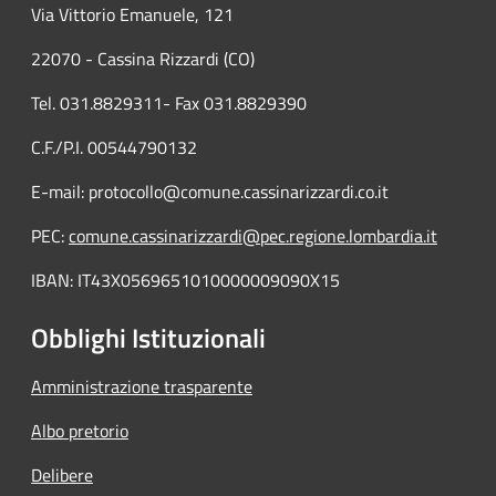
Via Vittorio Emanuele, 121
22070 - Cassina Rizzardi (CO)
Tel. 031.8829311- Fax 031.8829390
C.F./P.I. 00544790132
E-mail: protocollo@comune.cassinarizzardi.co.it
PEC:
comune.cassinarizzardi@pec.regione.lombardia.it
IBAN: IT43X0569651010000009090X15
Obblighi Istituzionali
Amministrazione trasparente
Albo pretorio
Delibere