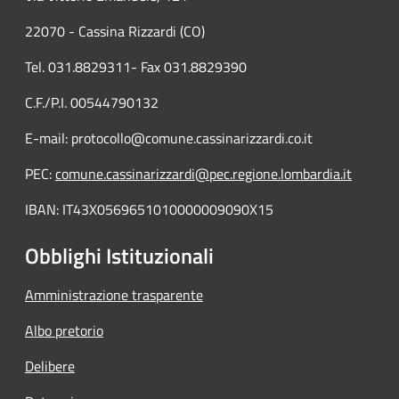
22070 - Cassina Rizzardi (CO)
Tel. 031.8829311- Fax 031.8829390
C.F./P.I. 00544790132
E-mail: protocollo@comune.cassinarizzardi.co.it
PEC:
comune.cassinarizzardi@pec.regione.lombardia.it
IBAN: IT43X0569651010000009090X15
Obblighi Istituzionali
Amministrazione trasparente
Albo pretorio
Delibere