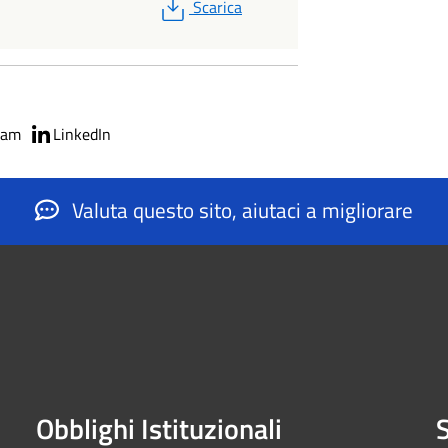
PDF
Scarica
ram
LinkedIn
Valuta questo sito, aiutaci a migliorare
Obblighi Istituzionali
S