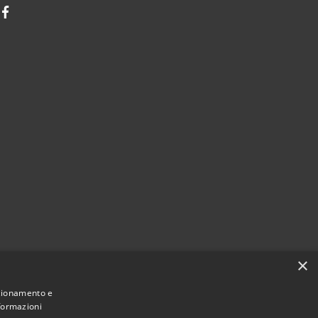
Facebook
×
nzionamento e
nformazioni