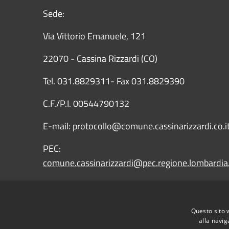
Sede:
Via Vittorio Emanuele, 121
22070 - Cassina Rizzardi (CO)
Tel. 031.8829311- Fax 031.8829390
C.F./P.I. 00544790132
E-mail: protocollo@comune.cassinarizzardi.co.i
PEC:
comune.cassinarizzardi@pec.regione.lombardia.
IBAN: IT43X0569651010000009090X15
Questo sito 
alla navig