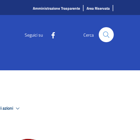
|
|
Amministrazione Trasparente
Area Riservata
Seguici su
Cerca
i azioni