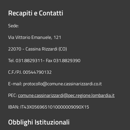
Recapiti e Contatti
Sede:
Via Vittorio Emanuele, 121
22070 - Cassina Rizzardi (CO)
Tel. 031.8829311- Fax 031.8829390
C.F./P.I. 00544790132
E-mail: protocollo@comune.cassinarizzardi.co.it
PEC:
comune.cassinarizzardi@pec.regione.lombardia.it
IBAN: IT43X0569651010000009090X15
Obblighi Istituzionali