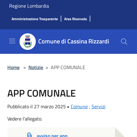
Salta al contenuto principale
Regione Lombardia
|
|
Amministrazione Trasparente
Area Riservata
Comune di Cassina Rizzardi
Home
>
Notizie
>
APP COMUNALE
APP COMUNALE
Pubblicato il 27 marzo 2025 •
Comune
,
Servizi
Vedere l'allegato.
avviso per app