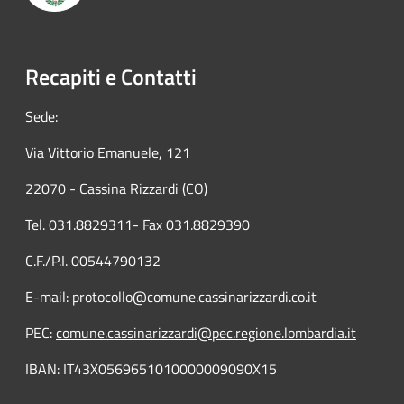
Recapiti e Contatti
Sede:
Via Vittorio Emanuele, 121
22070 - Cassina Rizzardi (CO)
Tel. 031.8829311- Fax 031.8829390
C.F./P.I. 00544790132
E-mail: protocollo@comune.cassinarizzardi.co.it
PEC:
comune.cassinarizzardi@pec.regione.lombardia.it
IBAN: IT43X0569651010000009090X15