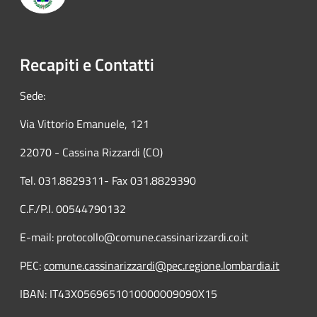
Recapiti e Contatti
Sede:
Via Vittorio Emanuele, 121
22070 - Cassina Rizzardi (CO)
Tel. 031.8829311- Fax 031.8829390
C.F./P.I. 00544790132
E-mail: protocollo@comune.cassinarizzardi.co.it
PEC:
comune.cassinarizzardi@pec.regione.lombardia.it
IBAN: IT43X0569651010000009090X15