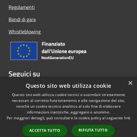
Regolamenti
Bandi di gara
Whistleblowing
Seguici su
×
Facebook
Questo sito web utilizza cookie
Questo sito web utilizza cookie tecnici e assimilati strettamente
necessari al corretto funzionamento e alla navigazione del sito,
nonché un cookie tecnico analitico al solo fine di elaborare
informazioni statistiche, aggregate e anonime.
RSS
Copyright © 2026 • Comune di
Per maggiori dettagli, può consultare la cookie policy al seguente
link
Accessibilità
Cassina Rizzardi • Powered by
Privacy
Municipium
Accesso
•
RIFIUTA TUTTO
ACCETTA TUTTO
Cookie
redazione