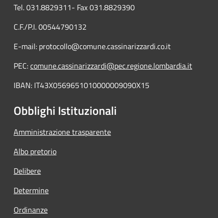
Tel. 031.8829311- Fax 031.8829390
C.F./P.I. 00544790132
E-mail: protocollo@comune.cassinarizzardi.co.it
PEC:
comune.cassinarizzardi@pec.regione.lombardia.it
IBAN: IT43X0569651010000009090X15
Obblighi Istituzionali
Amministrazione trasparente
Albo pretorio
Delibere
Determine
Ordinanze