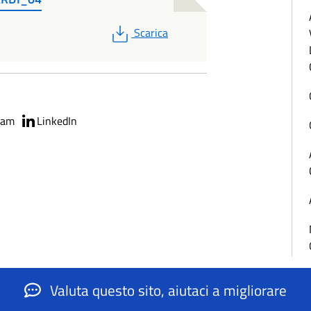
PDF
Scarica
ram
LinkedIn
Valuta questo sito, aiutaci a migliorare