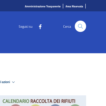
|
|
Amministrazione Trasparente
Area Riservata
Seguici su
Cerca
i azioni