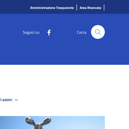
|
|
Amministrazione Trasparente
Area Riservata
Seguici su
Cerca
i azioni