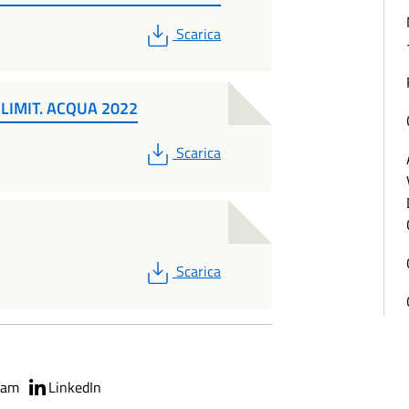
PDF
Scarica
LIMIT. ACQUA 2022
PDF
Scarica
PDF
Scarica
ram
LinkedIn