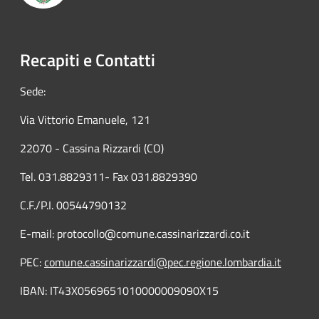
Recapiti e Contatti
Sede:
Via Vittorio Emanuele, 121
22070 - Cassina Rizzardi (CO)
Tel. 031.8829311- Fax 031.8829390
C.F./P.I. 00544790132
E-mail: protocollo@comune.cassinarizzardi.co.it
PEC:
comune.cassinarizzardi@pec.regione.lombardia.it
IBAN: IT43X0569651010000009090X15