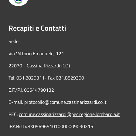
Recapiti e Contatti
Sede:
Via Vittorio Emanuele, 121
22070 - Cassina Rizzardi (CO)
Tel. 031.8829311- Fax 031.8829390
C.F./P.I. 00544790132
E-mail: protocollo@comune.cassinarizzardi.co.it
PEC:
comune.cassinarizzardi@pec.regione.lombardia.it
IBAN: IT43X0569651010000009090X15