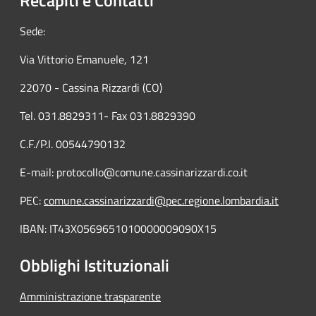
Sede:
Via Vittorio Emanuele, 121
22070 - Cassina Rizzardi (CO)
Tel. 031.8829311- Fax 031.8829390
C.F./P.I. 00544790132
E-mail: protocollo@comune.cassinarizzardi.co.it
PEC:
comune.cassinarizzardi@pec.regione.lombardia.it
IBAN: IT43X0569651010000009090X15
Obblighi Istituzionali
Amministrazione trasparente