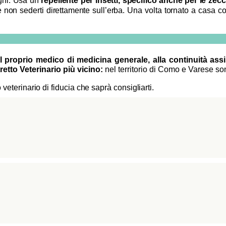
nghi. Usa un
repellente per insetti, specifico anche per le zec
e non sederti direttamente sull’erba. Una volta tornato a casa cont
al proprio medico di medicina generale, alla continuità ass
retto Veterinario più vicino:
nel territorio di Como e Varese son
o veterinario di fiducia che saprà consigliarti.