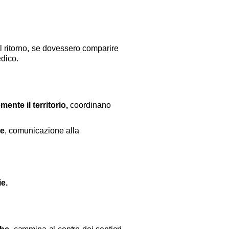
l ritorno, se dovessero comparire
edico.
ente il territorio,
coordinano
ne
, comunicazione alla
ie.