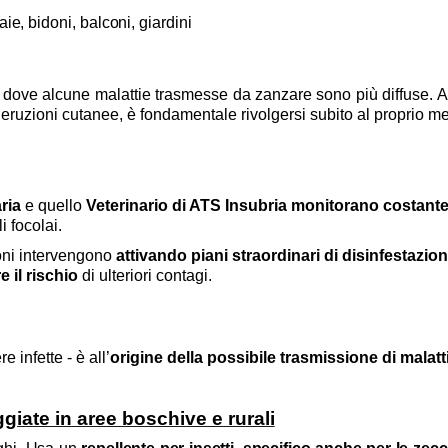
aie, bidoni, balconi, giardini
i dove alcune malattie trasmesse da zanzare sono più diffuse. A
 eruzioni cutanee, è fondamentale rivolgersi subito al proprio m
aria
e quello
Veterinario di ATS Insubria monitorano costantem
 focolai.
ioni intervengono
attivando piani straordinari di disinfestazio
e il rischio
di ulteriori contagi.
infette - è all’
origine della possibile trasmissione di malatt
iate in aree boschive e rurali