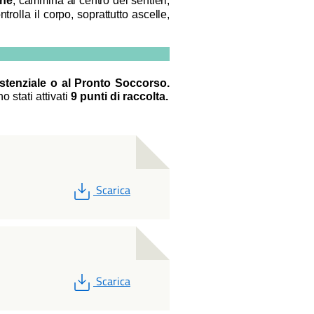
che
, cammina al centro dei sentieri,
rolla il corpo, soprattutto ascelle,
istenziale o al Pronto Soccorso.
o stati attivati
9 punti di raccolta.
PDF
Scarica
PDF
Scarica