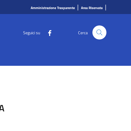
|
|
Amministrazione Trasparente
Area Riservata
Seguici su
Cerca
A