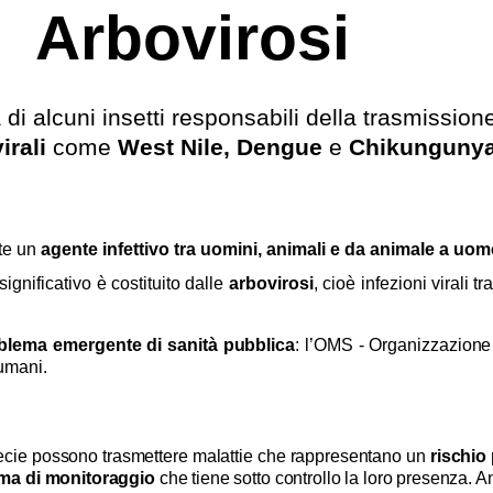
Arbovirosi
 di alcuni insetti responsabili della trasmissione
virali
come
West Nile, Dengue
e
Chikunguny
te un
agente infettivo tra uomini, animali e da animale a uom
ignificativo è costituito dalle
arbovirosi
, cioè infezioni virali
blema emergente di sanità pubblica
: l’OMS - Organizzazione
 umani.
specie possono trasmettere malattie che rappresentano un
rischio
ema di monitoraggio
che tiene sotto controllo la loro presenza. An