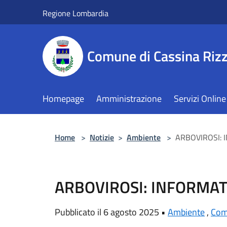
Salta al contenuto principale
Regione Lombardia
Comune di Cassina Rizz
Homepage
Amministrazione
Servizi Online
Home
>
Notizie
>
Ambiente
>
ARBOVIROSI: 
ARBOVIROSI: INFORMAT
Pubblicato il 6 agosto 2025 •
Ambiente
,
Com