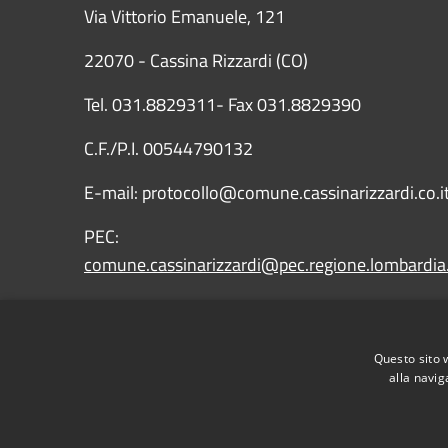
Via Vittorio Emanuele, 121
22070 - Cassina Rizzardi (CO)
Tel. 031.8829311- Fax 031.8829390
C.F./P.I. 00544790132
E-mail: protocollo@comune.cassinarizzardi.co.i
PEC:
comune.cassinarizzardi@pec.regione.lombardia.
IBAN: IT43X0569651010000009090X15
Questo sito 
alla navig