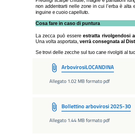
Prediligi scarpe chiuse, maglie e pantaloni lu
non addentrarti nelle zone in cui l’erba è alta 
inguine e cuoio capelluto.
Cosa fare in caso di puntura
La zecca può essere
estratta rivolgendosi 
Una volta asportata,
verrà consegnata al Dist
Se trovi delle zecche sul tuo cane rivolgiti al tu
ArbovirosiLOCANDINA
Allegato 1.02 MB formato pdf
Bollettino arbovirosi 2025-30
Allegato 1.44 MB formato pdf