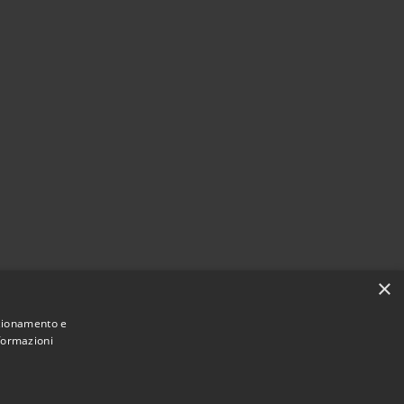
×
nzionamento e
nformazioni