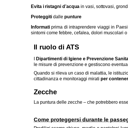
Evita i ristagni d’acqua
in vasi, sottovasi, grond
Proteggiti
dalle
punture
Informati
prima di intraprendere viaggi in Paes
sintomi come febbre, cefalea, dolori muscolari o
Il ruolo di ATS
I
Dipartimenti di Igiene e Prevenzione Sanit
le misure di prevenzione e gestiscono eventuali
Quando si rileva un caso di malattia, le istituz
cittadinanza e monitoraggi mirati
per contener
Zecche
La puntura delle zecche – che potrebbero essere 
Come proteggersi durante le passegg