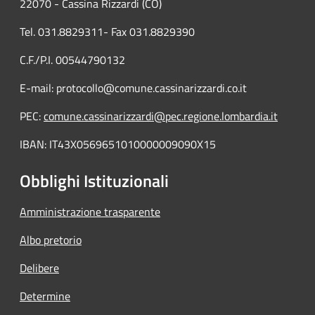
22070 - Cassina Rizzardi (CO)
Tel. 031.8829311- Fax 031.8829390
C.F./P.I. 00544790132
E-mail: protocollo@comune.cassinarizzardi.co.it
PEC:
comune.cassinarizzardi@pec.regione.lombardia.it
IBAN: IT43X0569651010000009090X15
Obblighi Istituzionali
Amministrazione trasparente
Albo pretorio
Delibere
Determine