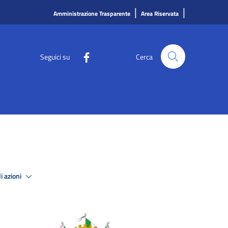
|
|
Amministrazione Trasparente
Area Riservata
Seguici su
Cerca
i azioni