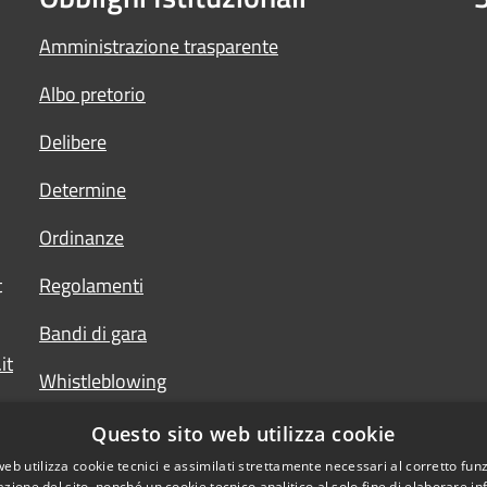
Amministrazione trasparente
Albo pretorio
Delibere
Determine
Ordinanze
t
Regolamenti
Bandi di gara
it
Whistleblowing
Questo sito web utilizza cookie
web utilizza cookie tecnici e assimilati strettamente necessari al corretto fu
azione del sito, nonché un cookie tecnico analitico al solo fine di elaborare i