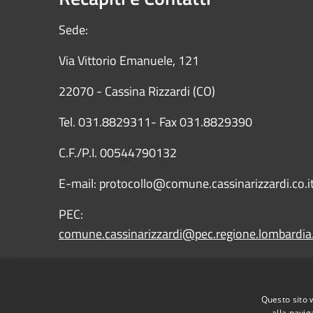
Sede:
Via Vittorio Emanuele, 121
22070 - Cassina Rizzardi (CO)
Tel. 031.8829311- Fax 031.8829390
C.F./P.I. 00544790132
E-mail: protocollo@comune.cassinarizzardi.co.i
PEC:
comune.cassinarizzardi@pec.regione.lombardia.
IBAN: IT43X0569651010000009090X15
Questo sito 
alla navig