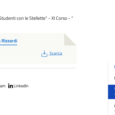
Studenti con le Stellette" - XI Corso - "
 Rizzardi
PDF
Scarica
ram
LinkedIn