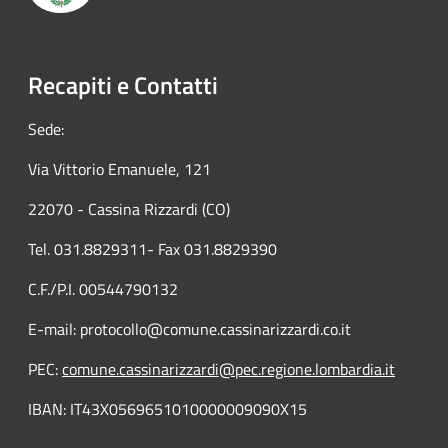
Recapiti e Contatti
Sede:
Via Vittorio Emanuele, 121
22070 - Cassina Rizzardi (CO)
Tel. 031.8829311- Fax 031.8829390
C.F./P.I. 00544790132
E-mail: protocollo@comune.cassinarizzardi.co.it
PEC:
comune.cassinarizzardi@pec.regione.lombardia.it
IBAN: IT43X0569651010000009090X15