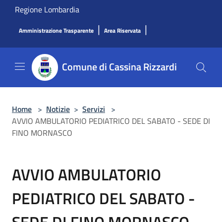
Salta al contenuto principale
Regione Lombardia
|
|
Amministrazione Trasparente
Area Riservata
Comune di Cassina Rizzardi
Home
>
Notizie
>
Servizi
>
AVVIO AMBULATORIO PEDIATRICO DEL SABATO - SEDE DI
FINO MORNASCO
AVVIO AMBULATORIO
PEDIATRICO DEL SABATO -