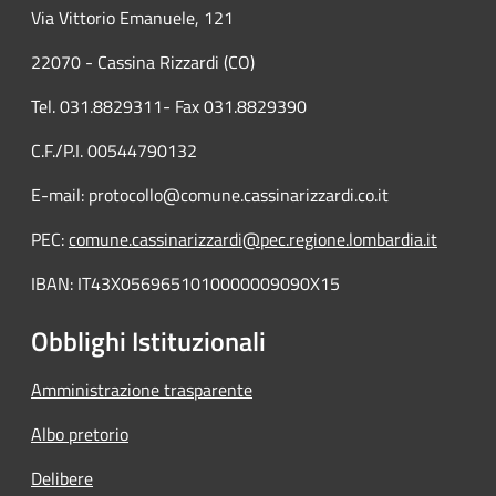
Via Vittorio Emanuele, 121
22070 - Cassina Rizzardi (CO)
Tel. 031.8829311- Fax 031.8829390
C.F./P.I. 00544790132
E-mail: protocollo@comune.cassinarizzardi.co.it
PEC:
comune.cassinarizzardi@pec.regione.lombardia.it
IBAN: IT43X0569651010000009090X15
Obblighi Istituzionali
Amministrazione trasparente
Albo pretorio
Delibere