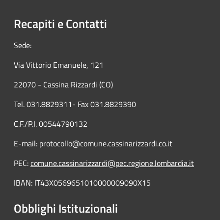
Recapiti e Contatti
Sede:
Via Vittorio Emanuele, 121
22070 - Cassina Rizzardi (CO)
Tel. 031.8829311- Fax 031.8829390
C.F./P.I. 00544790132
E-mail: protocollo@comune.cassinarizzardi.co.it
PEC:
comune.cassinarizzardi@pec.regione.lombardia.it
IBAN: IT43X0569651010000009090X15
Obblighi Istituzionali