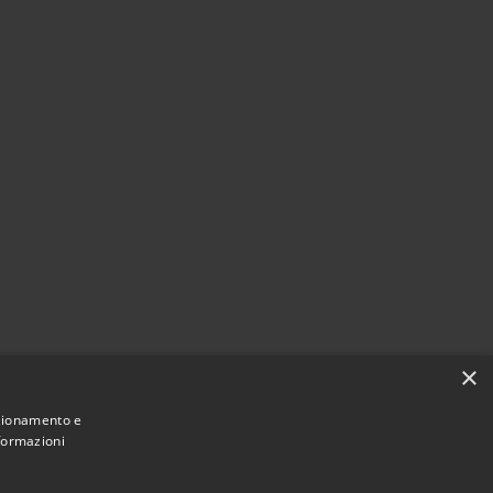
×
nzionamento e
nformazioni