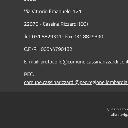
Via Vittorio Emanuele, 121
22070 - Cassina Rizzardi (CO)
Tel. 031.8829311- Fax 031.8829390
C.F./P.I. 00544790132
E-mail: protocollo@comune.cassinarizzardi.co.i
PEC:
comune.cassinarizzardi@pec.regione.lombardia.
IBAN: IT43X0569651010000009090X15
Questo sito 
alla navig