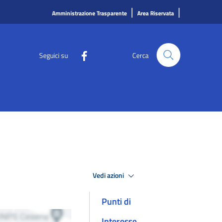
|
|
Amministrazione Trasparente
Area Riservata
Seguici su
Cerca
Vedi azioni
Punti di
Interesse