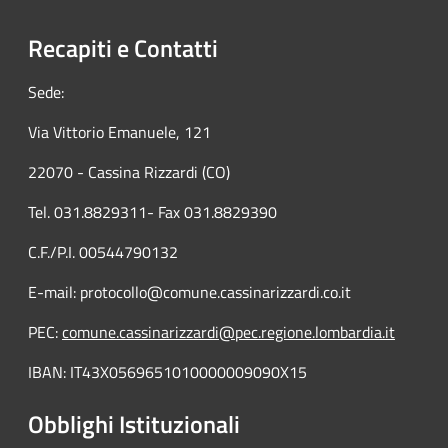
Recapiti e Contatti
Sede:
Via Vittorio Emanuele, 121
22070 - Cassina Rizzardi (CO)
Tel. 031.8829311- Fax 031.8829390
C.F./P.I. 00544790132
E-mail: protocollo@comune.cassinarizzardi.co.it
PEC:
comune.cassinarizzardi@pec.regione.lombardia.it
IBAN: IT43X0569651010000009090X15
Obblighi Istituzionali