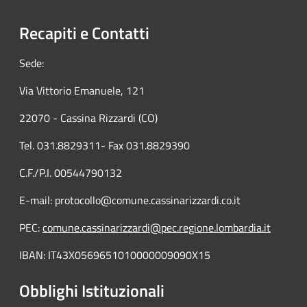
Recapiti e Contatti
Sede:
Via Vittorio Emanuele, 121
22070 - Cassina Rizzardi (CO)
Tel. 031.8829311- Fax 031.8829390
C.F./P.I. 00544790132
E-mail: protocollo@comune.cassinarizzardi.co.it
PEC:
comune.cassinarizzardi@pec.regione.lombardia.it
IBAN: IT43X0569651010000009090X15
Obblighi Istituzionali