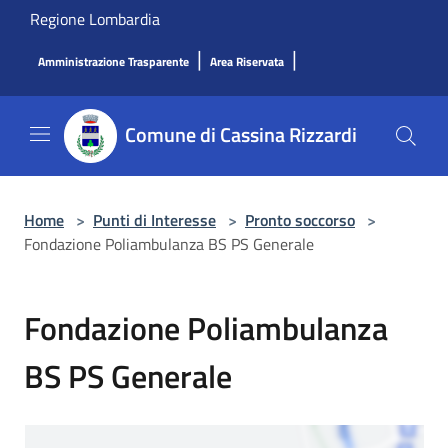
Salta al contenuto principale
Regione Lombardia
|
|
Amministrazione Trasparente
Area Riservata
Comune di Cassina Rizzardi
Home
>
Punti di Interesse
>
Pronto soccorso
>
Fondazione Poliambulanza BS PS Generale
Fondazione Poliambulanza
BS PS Generale