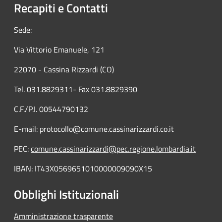
Recapiti e Contatti
Sede:
Via Vittorio Emanuele, 121
22070 - Cassina Rizzardi (CO)
Tel. 031.8829311- Fax 031.8829390
C.F./P.I. 00544790132
E-mail: protocollo@comune.cassinarizzardi.co.it
PEC:
comune.cassinarizzardi@pec.regione.lombardia.it
IBAN: IT43X0569651010000009090X15
Obblighi Istituzionali
Amministrazione trasparente