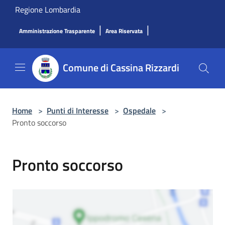
Salta al contenuto principale
Regione Lombardia
|
|
Amministrazione Trasparente
Area Riservata
Comune di Cassina Rizzardi
Home
>
Punti di Interesse
>
Ospedale
>
Pronto soccorso
Pronto soccorso