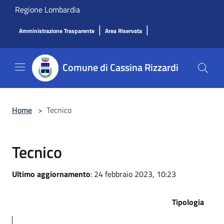
Salta al contenuto principale
Regione Lombardia
|
|
Amministrazione Trasparente
Area Riservata
Comune di Cassina Rizzardi
Home
>
Tecnico
Tecnico
Ultimo aggiornamento
: 24 febbraio 2023, 10:23
Tipologia