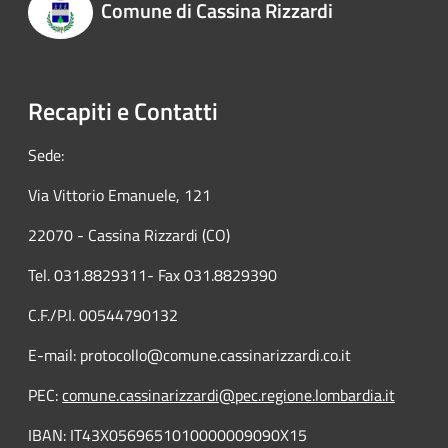
Comune di Cassina Rizzardi
Recapiti e Contatti
Sede:
Via Vittorio Emanuele, 121
22070 - Cassina Rizzardi (CO)
Tel. 031.8829311- Fax 031.8829390
C.F./P.I. 00544790132
E-mail: protocollo@comune.cassinarizzardi.co.it
PEC:
comune.cassinarizzardi@pec.regione.lombardia.it
IBAN: IT43X0569651010000009090X15