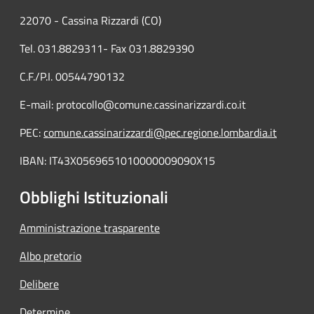
22070 - Cassina Rizzardi (CO)
Tel. 031.8829311- Fax 031.8829390
C.F./P.I. 00544790132
E-mail: protocollo@comune.cassinarizzardi.co.it
PEC:
comune.cassinarizzardi@pec.regione.lombardia.it
IBAN: IT43X0569651010000009090X15
Obblighi Istituzionali
Amministrazione trasparente
Albo pretorio
Delibere
Determine