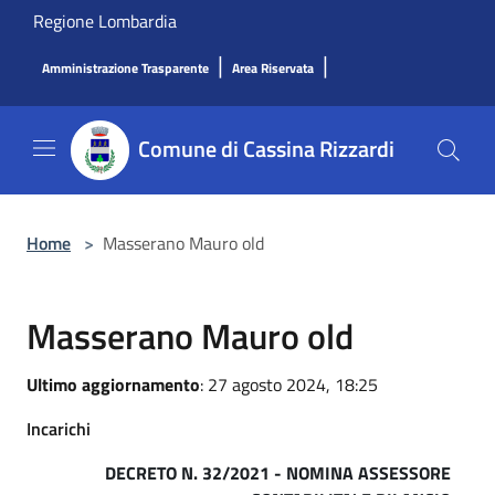
Salta al contenuto principale
Regione Lombardia
|
|
Amministrazione Trasparente
Area Riservata
Comune di Cassina Rizzardi
Home
>
Masserano Mauro old
Masserano Mauro old
Ultimo aggiornamento
: 27 agosto 2024, 18:25
Incarichi
DECRETO N. 32/2021 - NOMINA ASSESSORE