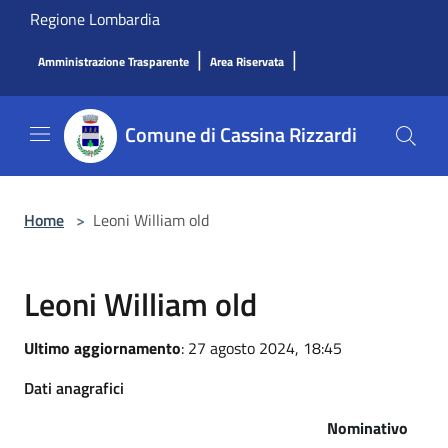
Salta al contenuto principale
Regione Lombardia
|
|
Amministrazione Trasparente
Area Riservata
Comune di Cassina Rizzardi
Home
>
Leoni William old
Leoni William old
Ultimo aggiornamento
: 27 agosto 2024, 18:45
Dati anagrafici
Nominativo