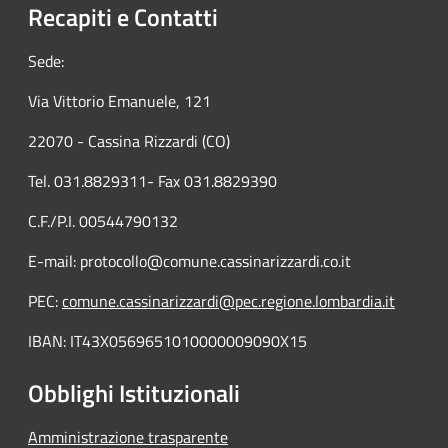
Recapiti e Contatti
Sede:
Via Vittorio Emanuele, 121
22070 - Cassina Rizzardi (CO)
Tel. 031.8829311- Fax 031.8829390
C.F./P.I. 00544790132
E-mail: protocollo@comune.cassinarizzardi.co.it
PEC:
comune.cassinarizzardi@pec.regione.lombardia.it
IBAN: IT43X0569651010000009090X15
Obblighi Istituzionali
Amministrazione trasparente