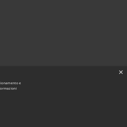
×
nzionamento e
nformazioni
Municipium
Accesso
 di Cassina Rizzardi • Powered by
•
redazione