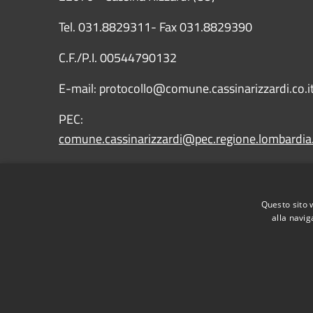
Tel. 031.8829311- Fax 031.8829390
C.F./P.I. 00544790132
E-mail: protocollo@comune.cassinarizzardi.co.i
PEC:
comune.cassinarizzardi@pec.regione.lombardia.
IBAN: IT43X0569651010000009090X15
Questo sito 
alla navig
RSS
Accessibilità
Privacy
Cookie
Mappa de