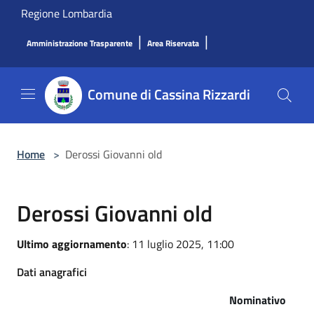
Salta al contenuto principale
Regione Lombardia
|
|
Amministrazione Trasparente
Area Riservata
Comune di Cassina Rizzardi
Home
>
Derossi Giovanni old
Derossi Giovanni old
Ultimo aggiornamento
: 11 luglio 2025, 11:00
Dati anagrafici
Nominativo