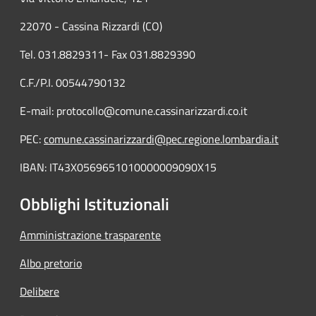
22070 - Cassina Rizzardi (CO)
Tel. 031.8829311- Fax 031.8829390
C.F./P.I. 00544790132
E-mail: protocollo@comune.cassinarizzardi.co.it
PEC:
comune.cassinarizzardi@pec.regione.lombardia.it
IBAN: IT43X0569651010000009090X15
Obblighi Istituzionali
Amministrazione trasparente
Albo pretorio
Delibere