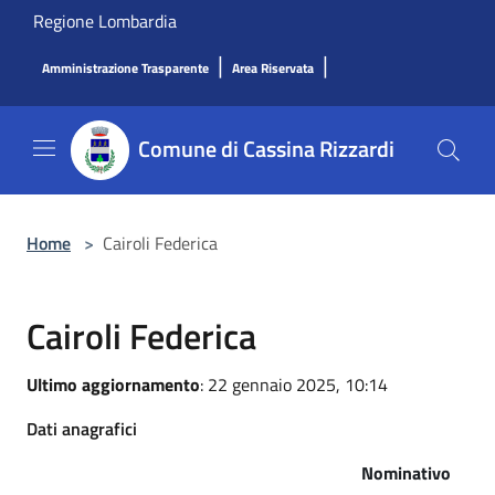
Salta al contenuto principale
Regione Lombardia
|
|
Amministrazione Trasparente
Area Riservata
Comune di Cassina Rizzardi
Home
>
Cairoli Federica
Cairoli Federica
Ultimo aggiornamento
: 22 gennaio 2025, 10:14
Dati anagrafici
Nominativo