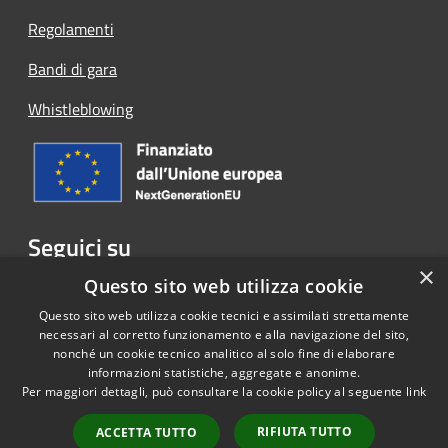
Regolamenti
Bandi di gara
Whistleblowing
Seguici su
×
Facebook
Questo sito web utilizza cookie
Questo sito web utilizza cookie tecnici e assimilati strettamente
necessari al corretto funzionamento e alla navigazione del sito,
nonché un cookie tecnico analitico al solo fine di elaborare
informazioni statistiche, aggregate e anonime.
RSS
Copyright © 2026 • Comune di
Per maggiori dettagli, può consultare la cookie policy al seguente
link
Accessibilità
Cassina Rizzardi • Powered by
Privacy
Municipium
Accesso
•
RIFIUTA TUTTO
ACCETTA TUTTO