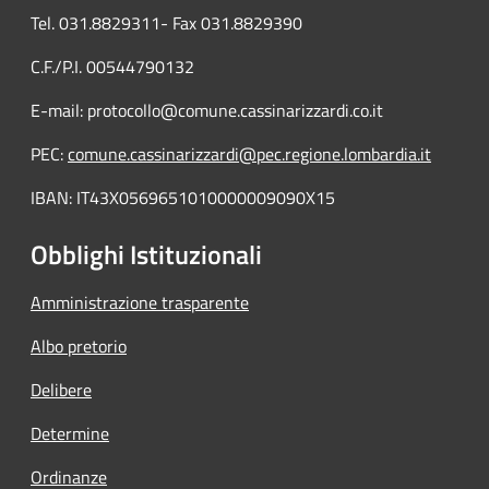
Tel. 031.8829311- Fax 031.8829390
C.F./P.I. 00544790132
E-mail: protocollo@comune.cassinarizzardi.co.it
PEC:
comune.cassinarizzardi@pec.regione.lombardia.it
IBAN: IT43X0569651010000009090X15
Obblighi Istituzionali
Amministrazione trasparente
Albo pretorio
Delibere
Determine
Ordinanze