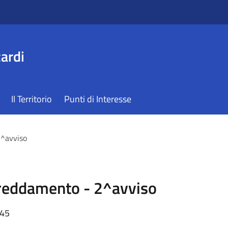
ardi
Il Territorio
Punti di Interesse
2^avviso
ffreddamento - 2^avviso
:45