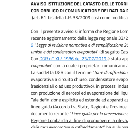
AVVISO ISTITUZIONE DEL CATASTO DELLE TOR
CON OBBLIGO DI COMUNICAZIONE DEI DATI DA P
(art. 61-bis della L.R. 33/2009 così come modifica
Con il presente avviso si informa che Regione Lomba
recente aggiornamento della legge regionale 33/
9
“
Legge di revisione normativa e di semplificazione 
umido e dei condensatori evaporativi
” (di seguito Cat
Con
DGR n° XI / 1986 del 23/07/2019
è stata ap
evaporativi
” con la quale i proprietari comunicano 
La suddetta DGR con il termine “
torre di raffredda
evaporativa a circuito chiuso, condensatore evapora
(residenziali o ad uso produttivo), in processi indus
con produzione di aerosol ed evaporazione del liqu
Tale definizione esplicita ed estende ad apparati ass
linee guida (Accordo tra Stato, Regioni e Province
documento recante “
Linee guida per la prevenzione e 
Regione Lombardia al fine di promuovere la rilevazi
delle torri evaporative di raffreddamento
”, ha sviluppa