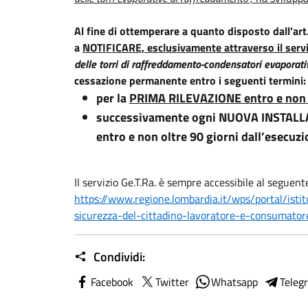
Al fine di ottemperare a quanto disposto dall’art
a
NOTIFICARE, esclusivamente attraverso il serviz
delle torri di raffreddamento-condensatori evaporati
cessazione permanente entro i seguenti termini:
per la
PRIMA RILEVAZIONE entro e non 
successivamente ogni NUOVA INSTALLA
entro e non oltre 90 giorni dall’esecuzi
Il servizio Ge.T.Ra. è sempre accessibile al seguente
https://www.regione.lombardia.it/wps/portal/isti
sicurezza-del-cittadino-lavoratore-e-consumator
Condividi:
Facebook
Twitter
Whatsapp
Teleg