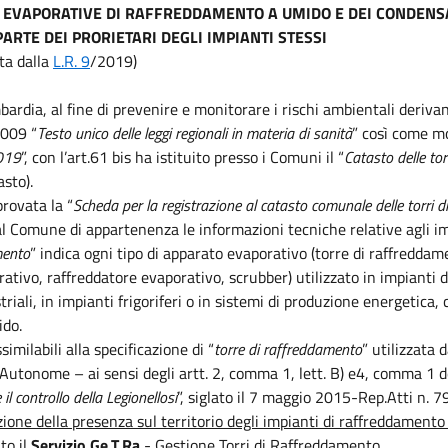
RI EVAPORATIVE DI RAFFREDDAMENTO A UMIDO E DEI CONDEN
ARTE DEI PRORIETARI DEGLI IMPIANTI STESSI
ta dalla
L.R. 9
/2019)
rdia, al fine di prevenire e monitorare i rischi ambientali derivanti
2009 “
Testo unico delle leggi regionali in materia di sanità
” così come mo
2019
”, con l’art.61 bis ha istituito presso i Comuni il “
Catasto delle to
asto).
provata la “
Scheda per la registrazione al catasto comunale delle torri
al Comune di appartenenza le informazioni tecniche relative agli i
mento
” indica ogni tipo di apparato evaporativo (torre di raffreddam
tivo, raffreddatore evaporativo, scrubber) utilizzato in impianti di
triali, in impianti frigoriferi o in sistemi di produzione energetica,
ido.
imilabili alla specificazione di “
torre di raffreddamento
” utilizzata 
 Autonome – ai sensi degli artt. 2, comma 1, lett. B) e4, comma 1 
il controllo della Legionellosi
”, siglato il 7 maggio 2015-Rep.Atti n. 7
one della presenza sul territorio degli impianti di raffreddamento c
to il
Servizio Ge.T.Ra.
- Gestione Torri di Raffreddamento.