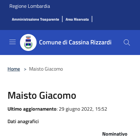
Salta al contenuto principale
Regione Lombardia
|
|
Amministrazione Trasparente
Area Riservata
Comune di Cassina Rizzardi
Home
>
Maisto Giacomo
Maisto Giacomo
Ultimo aggiornamento
: 29 giugno 2022, 15:52
Dati anagrafici
Nominativo