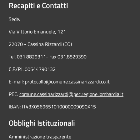
Recapiti e Contatti
Sede:
Via Vittorio Emanuele, 121
22070 - Cassina Rizzardi (CO)
Tel. 031.8829311- Fax 031.8829390
C.F./P.I. 00544790132
E-mail: protocollo@comune.cassinarizzardi.co.it
PEC:
comune.cassinarizzardi@pec.regione.lombardia.it
IBAN: IT43X0569651010000009090X15
Obblighi Istituzionali
Amministrazione trasparente