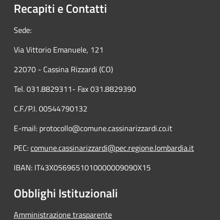
Recapiti e Contatti
Sede:
Via Vittorio Emanuele, 121
22070 - Cassina Rizzardi (CO)
Tel. 031.8829311- Fax 031.8829390
C.F./P.I. 00544790132
E-mail: protocollo@comune.cassinarizzardi.co.it
PEC:
comune.cassinarizzardi@pec.regione.lombardia.it
IBAN: IT43X0569651010000009090X15
Obblighi Istituzionali
Amministrazione trasparente