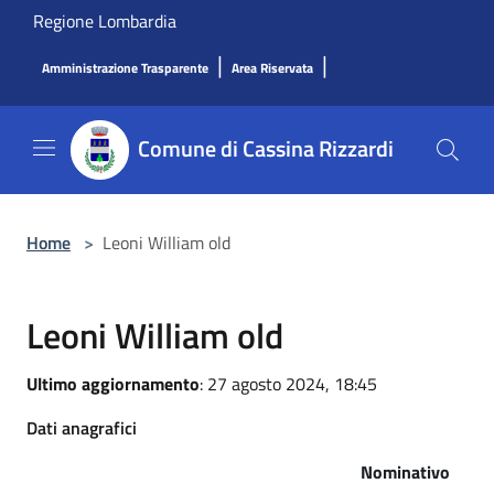
Salta al contenuto principale
Regione Lombardia
|
|
Amministrazione Trasparente
Area Riservata
Comune di Cassina Rizzardi
Home
>
Leoni William old
Leoni William old
Ultimo aggiornamento
: 27 agosto 2024, 18:45
Dati anagrafici
Nominativo