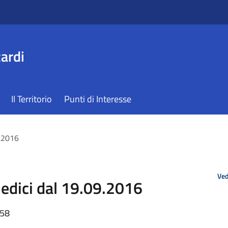
ardi
Il Territorio
Punti di Interesse
9.2016
Ved
edici dal 19.09.2016
:58