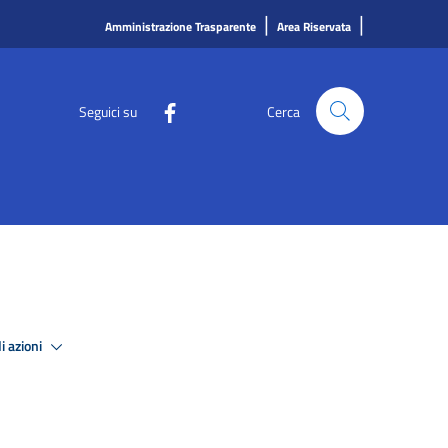
|
|
Amministrazione Trasparente
Area Riservata
Seguici su
Cerca
i azioni