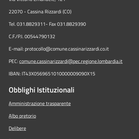
22070 - Cassina Rizzardi (CO)
Tel. 031.8829311- Fax 031.8829390
C.F./P.I. 00544790132
E-mail: protocollo@comune.cassinarizzardi.co.it
PEC:
comune.cassinarizzardi@pec.regione.lombardia.it
IBAN: IT43X0569651010000009090X15
Obblighi Istituzionali
Amministrazione trasparente
Albo pretorio
Delibere