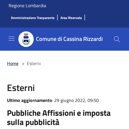
Salta al contenuto principale
Regione Lombardia
|
|
Amministrazione Trasparente
Area Riservata
Comune di Cassina Rizzardi
Home
>
Esterni
Esterni
Ultimo aggiornamento
: 29 giugno 2022, 09:50
Pubbliche Affissioni e imposta
sulla pubblicità