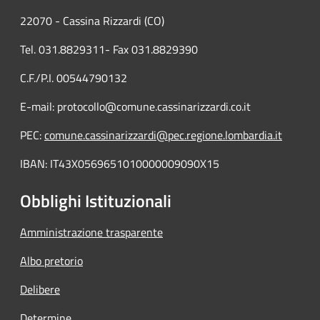
22070 - Cassina Rizzardi (CO)
Tel. 031.8829311- Fax 031.8829390
C.F./P.I. 00544790132
E-mail: protocollo@comune.cassinarizzardi.co.it
PEC:
comune.cassinarizzardi@pec.regione.lombardia.it
IBAN: IT43X0569651010000009090X15
Obblighi Istituzionali
Amministrazione trasparente
Albo pretorio
Delibere
Determine