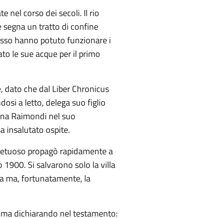
 nel corso dei secoli. Il rio
e segna un tratto di confine
 esso hanno potuto funzionare i
to le sue acque per il primo
e, dato che dal Liber Chronicus
osi a letto, delega suo figlio
ppina Raimondi nel suo
a insalutato ospite.
impetuoso propagò rapidamente a
 1900. Si salvarono solo la villa
a ma, fortunatamente, la
a, ma dichiarando nel testamento: