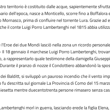
tro territorio è costituito dalle acque, sapientemente sfruttate
ario dell'epoca, nasce a Monticello, scorre fino a Boffalora 
ino Mornasco, prima di confluire nel torrente Lura. Grazie ad
che il conte Luigi Porro Lambertenghi nel 1815 abbia utilizza
e l'Eroe dei due Mondi lasciò nella zona un ricordo personal
 Il 18 gennaio il marchese Luigi Porro Lambertenghi, trovand
lico, a rappresentarlo quale testimone della damigella Giuse
Durante il pranzo di nozze il Condottiero abbandonò la spos
e dei Balditt, si sviluppò un pauroso incendio che il vento 
o fu descritta sul giornale La Provincia di Como del 15 marzo
hiesetta mentre duecentotrenta persone rimasero senza cas
Lambertenghi morì in guerra, lasciando erede la figlia Elen