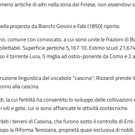
 meno antiche di altri nella zona del Finese, non essendovi s
uella proposta da Bianchi Giovini e Fabi (1850) riporta:
omo, comune con convocato, a cui sono unite le frazioni di B
llettabili. Superficie pertiche 5,167.10. Estimo scudi 21,674
presso il torrente Lura, 5 miglia ad ostro-ponente da Como e 
uzione linguistica del vocabolo "cascina"; Rizzardi prende i
orno alla cascina.
i, la cui fertilità ha consentito lo sviluppo delle coltivazioni
iti e gelsi, cui si sono affiancate le attività zootecniche.
ti i terreni di Cassina, che furono sotto il controllo di Enti e
opo la Riforma Teresiana, proprietà quasi esclusiva di nobili.