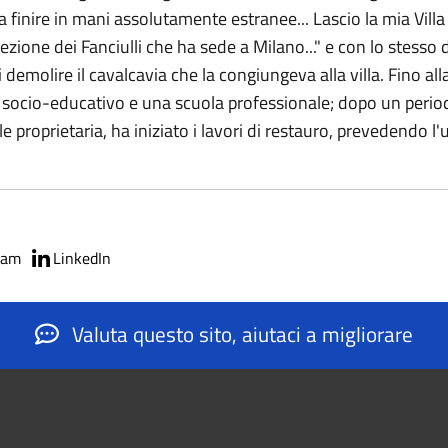
a a finire in mani assolutamente estranee... Lascio la mia Vill
otezione dei Fanciulli che ha sede a Milano..." e con lo stess
demolire il cavalcavia che la congiungeva alla villa. Fino alla
ro socio-educativo e una scuola professionale; dopo un peri
 proprietaria, ha iniziato i lavori di restauro, prevedendo l'
ram
LinkedIn
Valuta questo sito, aiutaci a migliorare