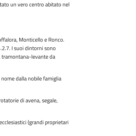
tato un vero centro abitato nel
offalora, Monticello e Ronco.
.2.7. I suoi dintorni sono
2 a tramontana-levante da
l nome dalla nobile famiglia
 rotatorie di avena, segale,
cclesiastici (grandi proprietari