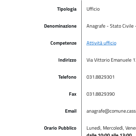
Tipologia
Ufficio
Denominazione
Anagrafe - Stato Civile 
Competenze
Attività ufficio
Indirizzo
Via Vittorio Emanuele 
Telefono
031.8829301
Fax
031.8829390
Email
anagrafe@comune.cassin
Orario Pubblico
Lunedì, Mercoledì, Vene
dalle 10:00 alle 13:00