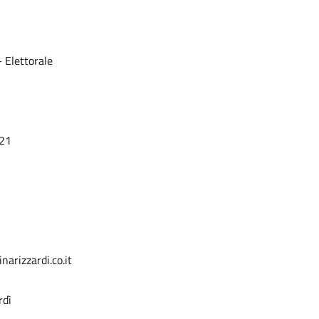
- Elettorale
121
arizzardi.co.it
rdì