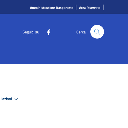
|
|
Amministrazione Trasparente
Area Riservata
Seguici su
Cerca
i azioni