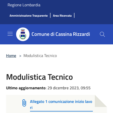
Salta al contenuto principale
Regione Lombardia
|
|
Amministrazione Trasparente
Area Riservata
Comune di Cassina Rizzardi
Home
>
Modulistica Tecnico
Modulistica Tecnico
Ultimo aggiornamento
: 29 dicembre 2023, 09:55
Allegato 1 comunicazione inizio lavo
ri