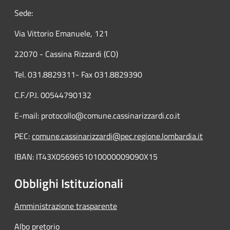
Sede:
Via Vittorio Emanuele, 121
22070 - Cassina Rizzardi (CO)
Tel. 031.8829311- Fax 031.8829390
C.F./P.I. 00544790132
E-mail: protocollo@comune.cassinarizzardi.co.it
PEC:
comune.cassinarizzardi@pec.regione.lombardia.it
IBAN: IT43X0569651010000009090X15
Obblighi Istituzionali
Amministrazione trasparente
Albo pretorio