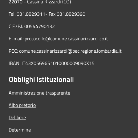
22070 - Cassina Rizzardi (CO)
Tel. 031.8829311- Fax 031.8829390
C.F./P.I. 00544790132
E-mail: protocollo@comune.cassinarizzardi.co.it
PEC:
comune.cassinarizzardi@pec.regione.lombardia.it
IBAN: IT43X0569651010000009090X15
Obblighi Istituzionali
Amministrazione trasparente
Albo pretorio
Delibere
Determine