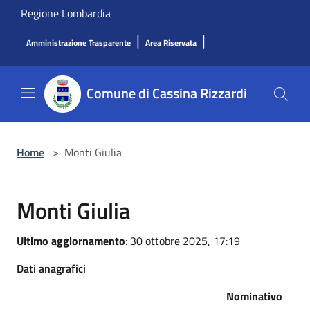
Salta al contenuto principale
Regione Lombardia
|
|
Amministrazione Trasparente
Area Riservata
Comune di Cassina Rizzardi
Home
>
Monti Giulia
Monti Giulia
Ultimo aggiornamento
: 30 ottobre 2025, 17:19
Dati anagrafici
Nominativo