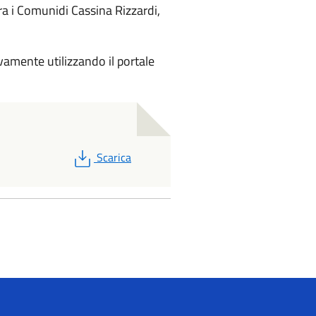
ra i Comunidi Cassina Rizzardi,
ivamente utilizzando il portale
PDF
Scarica