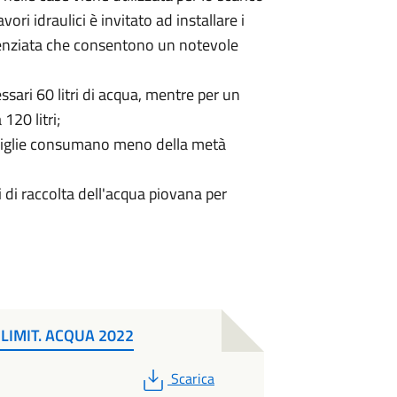
ori idraulici è invitato ad installare i
erenziata che consentono un notevole
sari 60 litri di acqua, mentre per un
120 litri;
toviglie consumano meno della metà
i di raccolta dell'acqua piovana per
LIMIT. ACQUA 2022
PDF
Scarica