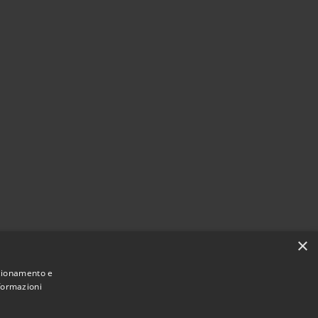
×
nzionamento e
nformazioni