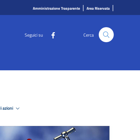
|
|
Amministrazione Trasparente
Area Riservata
Seguici su
Cerca
i azioni