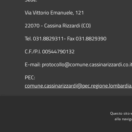
Via Vittorio Emanuele, 121
22070 - Cassina Rizzardi (CO)
Tel. 031.8829311- Fax 031.8829390
C.F./P.I. 00544790132
E-mail: protocollo@comune.cassinarizzardi.co.i
PEC:
comune.cassinarizzardi@pec.regione.lombardia.
IBAN: IT43X0569651010000009090X15
Questo sito 
alla navig