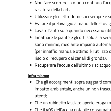
Non fare scorrere in modo continuo l'acqu
rasatura della barba;
Utilizzare gli elettrodomestici sempre e s
Evitare il prelavaggio a mano delle stovigl
Lavare l'auto solo quando necessario util
Innaffiare le piante e gli orti solo alla s
sono minime, mediante impianti automati
(per innaffio manuale ottimo è l'utilizzo d
riso o di recupero dai canali di gronda);
Recuperare l'acqua dell'ultimo risciacquo 
Informiamo:
Che gli accorgimenti sopra suggeriti comp
impatto ambientale, anche un non trascu
utenti;
Che un rubinetto lasciato aperto eroga m
Che il 40% dell'acqua potabile consumata n