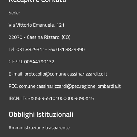
Sede:
Via Vittorio Emanuele, 121
22070 - Cassina Rizzardi (CO)
Tel. 031.8829311- Fax 031.8829390
C.F./P.I. 00544790132
E-mail: protocollo@comune.cassinarizzardi.co.it
PEC:
comune.cassinarizzardi@pec.regione.lombardia.it
IBAN: IT43X0569651010000009090X15
Obblighi Istituzionali
Amministrazione trasparente