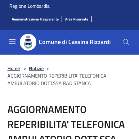
Salta al contenuto principale
Regione Lombardia
|
|
Amministrazione Trasparente
Area Riservata
Comune di Cassina Rizzardi
Home
>
Notizie
>
AGGIORNAMENTO REPERIBILITA' TELEFONICA
AMBULATORIO DOTT.SSA RAD STANCA
AGGIORNAMENTO
REPERIBILITA' TELEFONICA