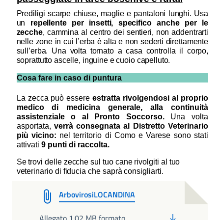
Prediligi scarpe chiuse, maglie e pantaloni lunghi. Usa
un
repellente per insetti, specifico anche per le
zecche
, cammina al centro dei sentieri, non addentrarti
nelle zone in cui l’erba è alta e non sederti direttamente
sull’erba. Una volta tornato a casa controlla il corpo,
soprattutto ascelle, inguine e cuoio capelluto.
Cosa fare in caso di puntura
La zecca può essere
estratta rivolgendosi al proprio
medico di medicina generale, alla continuità
assistenziale o al Pronto Soccorso.
Una volta
asportata,
verrà consegnata al Distretto Veterinario
più vicino:
nel territorio di Como e Varese sono stati
attivati
9 punti di raccolta.
Se trovi delle zecche sul tuo cane rivolgiti al tuo
veterinario di fiducia che saprà consigliarti.
ArbovirosiLOCANDINA
PDF
Allegato 1.02 MB formato