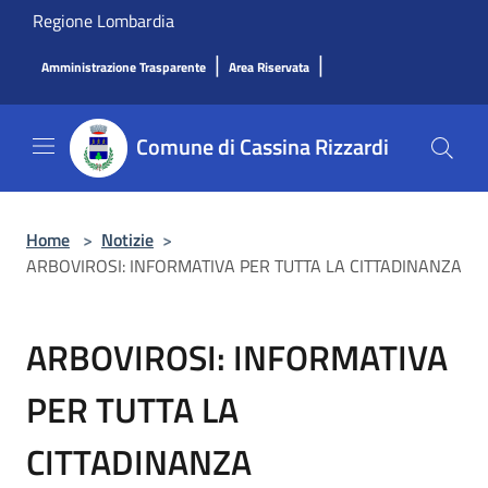
Salta al contenuto principale
Regione Lombardia
|
|
Amministrazione Trasparente
Area Riservata
Comune di Cassina Rizzardi
Home
>
Notizie
>
ARBOVIROSI: INFORMATIVA PER TUTTA LA CITTADINANZA
ARBOVIROSI: INFORMATIVA
PER TUTTA LA
CITTADINANZA