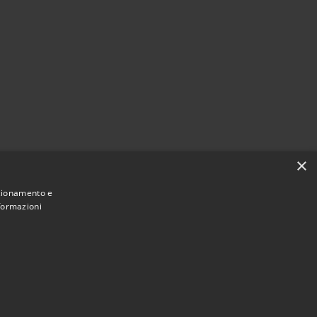
×
nzionamento e
nformazioni
Municipium
Accesso
 di Cassina Rizzardi • Powered by
•
redazione