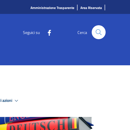
|
|
Amministrazione Trasparente
Area Riservata
Seguici su
Cerca
i azioni