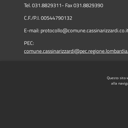
Tel. 031.8829311- Fax 031.8829390
C.F./P.I. 00544790132
E-mail: protocollo@comune.cassinarizzardi.co.i
PEC:
comune.cassinarizzardi@pec.regione.lombardia.
IBAN: IT43X0569651010000009090X15
Questo sito 
alla navig
RSS
Accessibilità
Privacy
Cookie
Mappa de